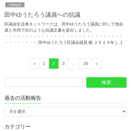
活動報告
田中ゆうたろう議員への抗議
区議会生活者ネットワークは、田中ゆうたろう議員に対して他会
派と共同で次のような抗議文書を提出しました。
・・・・・・・・・・・・・・・・・・・・・・・・・・・・・
・・・・・・・・ 田中ゆうたろう区議会議員 殿 ２０２３年 […]
投
ペ
ペ
ペ
ペ
«
1
2
3
…
20
»
稿
ー
ー
ー
ー
ジ
ジ
ジ
ジ
の
ペ
ー
過去の活動報告
ジ
過
送
去
の
り
活
カテゴリー
動