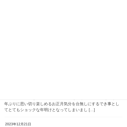
2024年1月21日
活動報告
現代版寺子屋”カフェ塾テラコヤ“
私がかかわる草の根市民基金ぐらん運営委員会では助成をした団
体と交流を深める企画として、全体の報告会の他に、個別に交
流・学習会を年2回開催しています。1月18日には2022年度活動に
助成を行ったNPO法人テラコヤをゲストに […]
2024年1月2日
活動報告
2024年頭に寄せて
新年あけましておめでとうございます。 しかし、元旦夕方に石川
県能登地方で起きた大地震発生の報道を受け、コロナ禍を抜けて4
年ぶりに思い切り楽しめるお正月気分を台無しにするでき事とし
てとてもショックな年明けとなってしまいまし […]
2023年12月21日