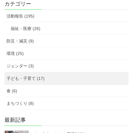
活
カテゴリー
動
報
活動報告 (195)
告
福祉・医療 (26)
防災・減災 (9)
環境 (25)
ジェンダー (3)
子ども・子育て (17)
食 (6)
まちづくり (8)
最新記事