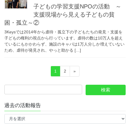
子どもの学習支援NPOの活動 ～
支援現場から見える子どもの貧
困・孤立～②
3Keysでは2014年から虐待・孤立下の子どもたちの発見・支援を
子どもの権利の視点から行っています。虐待の数は10万人を超え
ているにもかかわらず、施設のキャパは1万人分しか増えていない
ため、虐待が発見され、やっと助かる […]
投
ペ
ペ
1
2
»
稿
ー
ー
ジ
ジ
の
ペ
ー
過去の活動報告
ジ
過
送
去
の
り