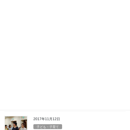
子どものあそぶ環境について思う
こと
4月に立ち寄った井草地域区民センター脇にあるあけぼの公園。木
登りをしていた子どもに目を移した際に目に飛び込んできたもの
があります。公園と隣地との境界にあるフェンスの上に張られた
有刺鉄線。隣地と接しているフェンスにはご丁寧 […]
2018年7月1日
子ども・子育て
新生上井草保育園オープン
新生上井草保育園が7/2から開園します。その開所式に参加してき
ました。様々な困難を乗り越えて、今日の日を迎えられたこと、
法人の方々を始め、関係者一同安堵していることでしょう。私も
その一人です。菊地園長の先ずは園舎が完成し […]
2017年11月12日
子ども・子育て