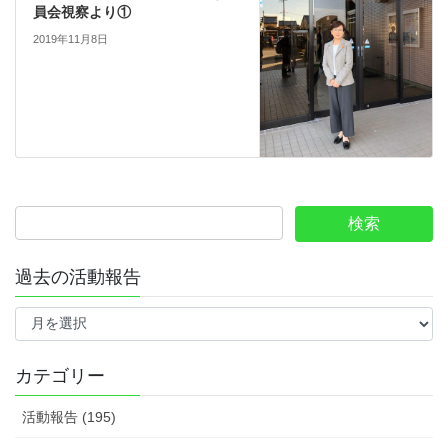
員会視察より①
2019年11月8日
過去の活動報告
過
去
の
活
カテゴリー
動
報
活動報告 (195)
告