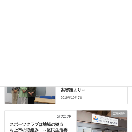
Facebook
X
Bluesky
Hatena
LINE
Copy
食
カテゴリー
ジェンダー
前の記事
旧姓使用の公認より夫婦別姓
をこそ ～区民生活委員会の議
案審議より～
2019年10月7日
活動報告
次の記事
スポーツクラブは地域の拠点
村上市の取組み ～区民生活委