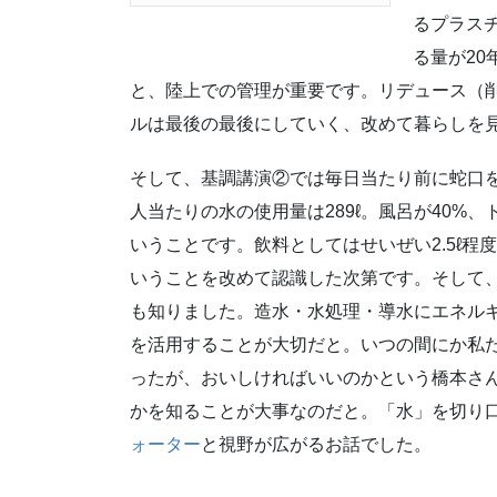
るプラス
る量が20
と、陸上での管理が重要です。リデュース（
ルは最後の最後にしていく、改めて暮らしを
そして、基調講演②では毎日当たり前に蛇口を
人当たりの水の使用量は289ℓ。風呂が40%、
いうことです。飲料としてはせいぜい2.5ℓ
いうことを改めて認識した次第です。そして
も知りました。造水・水処理・導水にエネル
を活用することが大切だと。いつの間にか私
ったが、おいしければいいのかという橋本さ
かを知ることが大事なのだと。「水」を切り
ォーター
と視野が広がるお話でした。