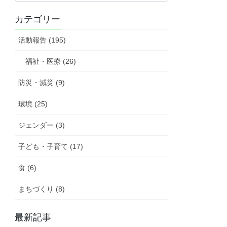
の
カテゴリー
活
動
活動報告 (195)
報
告
福祉・医療 (26)
防災・減災 (9)
環境 (25)
ジェンダー (3)
子ども・子育て (17)
食 (6)
まちづくり (8)
最新記事