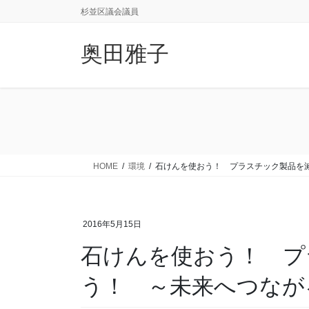
コ
ナ
杉並区議会議員
ン
ビ
テ
ゲ
奥田雅子
ン
ー
ツ
シ
に
ョ
移
ン
動
に
移
動
HOME
環境
石けんを使おう！ プラスチック製品を
2016年5月15日
石けんを使おう！ プ
う！ ～未来へつなが