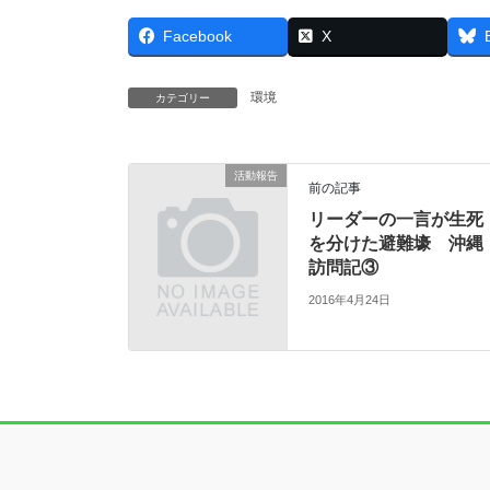
Facebook
X
環境
カテゴリー
活動報告
前の記事
リーダーの一言が生死
を分けた避難壕 沖縄
訪問記③
2016年4月24日