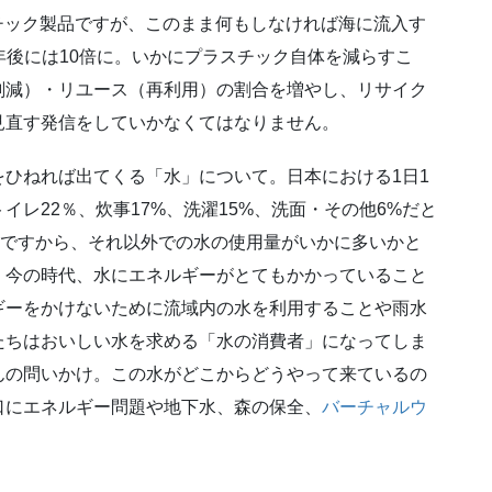
チック製品ですが、このまま何もしなければ海に流入す
年後には10倍に。いかにプラスチック自体を減らすこ
削減）・リユース（再利用）の割合を増やし、リサイク
見直す発信をしていかなくてはなりません。
ひねれば出てくる「水」について。日本における1日1
トイレ22％、炊事17%、洗濯15%、洗面・その他6%だと
程度ですから、それ以外での水の使用量がいかに多いかと
、今の時代、水にエネルギーがとてもかかっていること
ギーをかけないために流域内の水を利用することや雨水
たちはおいしい水を求める「水の消費者」になってしま
んの問いかけ。この水がどこからどうやって来ているの
口にエネルギー問題や地下水、森の保全、
バーチャルウ