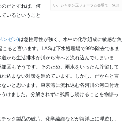
い。シャボン玉フォーラム会場で 5/13
なのだとすれば、何
しているということ
ベンゼン)
は急性毒性が強く、水中の化学組成に敏感な魚
が起こると言います。LASは下水処理場で99%除去できま
水道から生活排水が川から海へと流れ込んでしまいま
杉並区もそうです。そのため、雨水をいったん貯留して
流れ込まない対策を進めています。しかし、だからと言
はないと思います。東京湾に流れ込む各河川の河口付近
をうけました。分解されずに残留し続けることを物語っ
スチック製品の破片、化学繊維などが海洋上に浮遊し、