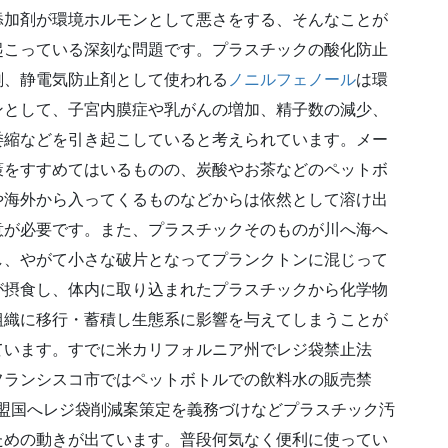
添加剤が環境ホルモンとして悪さをする、そんなことが
起こっている深刻な問題です。プラスチックの酸化防止
剤、静電気防止剤として使われる
ノニルフェノール
は環
ンとして、子宮内膜症や乳がんの増加、精子数の減少、
委縮などを引き起こしていると考えられています。メー
策をすすめてはいるものの、炭酸やお茶などのペットボ
や海外から入ってくるものなどからは依然として溶け出
意が必要です。また、プラスチックそのものが川へ海へ
し、やがて小さな破片となってプランクトンに混じって
が摂食し、体内に取り込まれたプラスチックから化学物
組織に移行・蓄積し生態系に影響を与えてしまうことが
ています。すでに米カリフォルニア州でレジ袋禁止法
フランシスコ市ではペットボトルでの飲料水の販売禁
加盟国へレジ袋削減案策定を義務づけなどプラスチック汚
ための動きが出ています。普段何気なく便利に使ってい