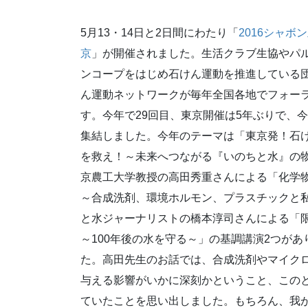
5月13・14日と2日間にわたり「
2016シャボ
京
」が開催されました。生活クラブ生協やパ
ンコープをはじめ石けん運動を推進している
ん運動ネットワークが毎年全国各地でフォー
す。今年で29回目、東京開催は5年ぶりで、今
集結しました。今年のテーマは「東京発！石
を救え！～未来へつながる『いのちと水』の
京農工大学教授の高田秀重さんによる「化学
～合成洗剤、環境ホルモン、プラスチックと
と水ジャーナリストの橋本淳司さんによる「
～100年後の水を守る～」の基調講演2つが
た。高田先生のお話では、合成洗剤やマイク
与える影響がいかに深刻かということ、この
ていたことを思い出しました。もちろん、我