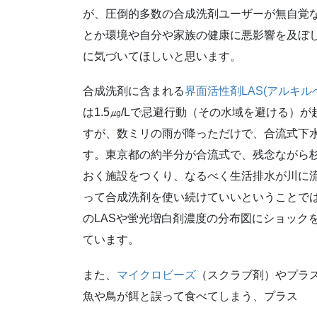
が、圧倒的多数の合成洗剤ユーザーが無自覚
とか環境や自分や家族の健康に悪影響を及ぼ
に気づいてほしいと思います。
合成洗剤に含まれる
界面活性剤LAS(アルキル
は1.5㎍/Lで忌避行動（その水域を避ける）
すが、数ミリの雨が降っただけで、合流式下
す。東京都の約半分が合流式で、残念ながら
おく施設をつくり、なるべく生活排水が川に
って合成洗剤を使い続けていいということで
のLASや蛍光増白剤濃度の分布図にショック
ています。
また、
マイクロビーズ
（スクラブ剤）やプラ
魚や鳥が餌と誤って食べてしまう、プラス