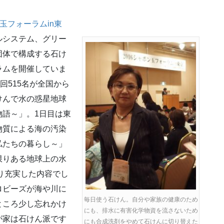
ン玉フォーラムin東
ルシステム、グリー
団体で構成する石け
ラムを開催していま
回515名が全国から
けんで水の惑星地球
物語～」。1日目は東
物質による海の汚染
私たちの暮らし～」
限りある地球上の水
あり充実した内容でし
ロビーズが海や川に
毎日使う石けん。自分や家族の健康のため
ところ少し忘れかけ
にも、排水に有害化学物資を流さないため
が家は石けん派です
にも合成洗剤をやめて石けんに切り替えた