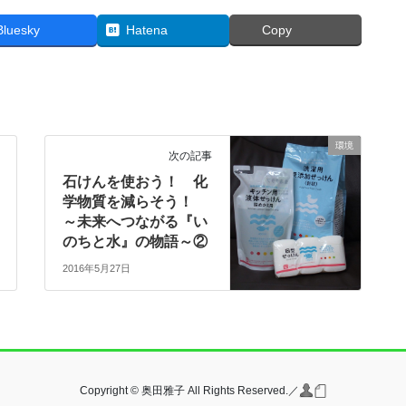
Bluesky
Hatena
Copy
環境
次の記事
石けんを使おう！ 化
学物質を減らそう！
～未来へつながる『い
のちと水』の物語～②
2016年5月27日
Copyright © 奥田雅子 All Rights Reserved.／