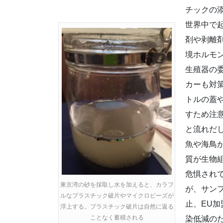
チックの
世界中で
剤や剥離
境ホルモ
生殖器の
カーも対
トルの蓋
すため注
と流れだ
魚や海鳥
質が生物
危惧され
東京湾の砂を採取し水を加えると、カラフ
が、サン
ルなプラスチック破片やマイクロビーズが
止、EU
浮上する。プラスチック破片は自然に返る
ことなく蓄積される
染低減の